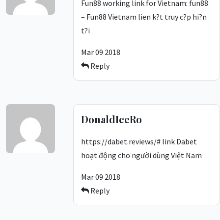
Fun88 working link for Vietnam:
fun88
– Fun88 Vietnam lien k?t truy c?p hi?n
t?i
Mar 09 2018
Reply
DonaldIceRo
https://dabet.reviews/#
link Dabet
hoạt động cho người dùng Việt Nam
Mar 09 2018
Reply