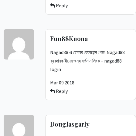
Reply
Fun88Knona
Nagad88 এ ঢোকার রেফারেন্স পেজ:
Nagad88
ব্যবহারকারীদের জন্য বর্তমান লিংক
– nagad88
login
Mar 09 2018
Reply
Douglasgarly