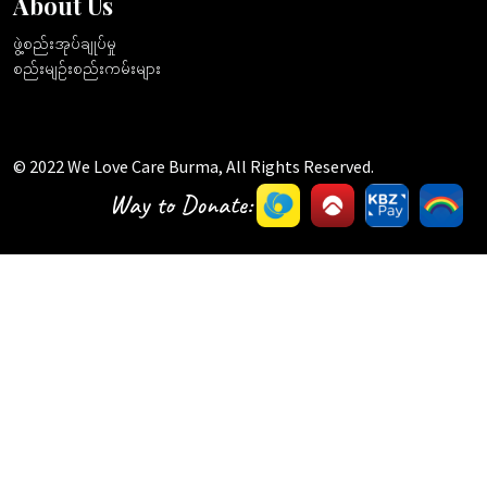
About Us
ဖွဲ့စည်းအုပ်ချုပ်မှု
စည်းမျဉ်းစည်းကမ်းများ
© 2022 We Love Care Burma, All Rights Reserved.
Way to Donate: