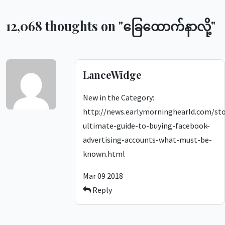
12,068 thoughts on "
ခြေထောက်နာလို့
"
LanceWidge
New in the Category:
http://news.earlymorninghearld.com/st
ultimate-guide-to-buying-facebook-
advertising-accounts-what-must-be-
known.html
Mar 09 2018
Reply