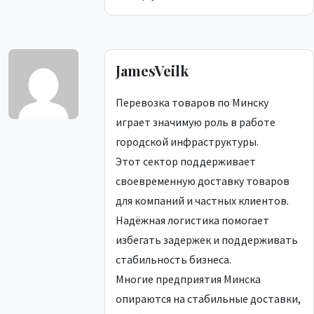
JamesVeilk
Перевозка товаров по Минску
играет значимую роль в работе
городской инфраструктуры.
Этот сектор поддерживает
своевременную доставку товаров
для компаний и частных клиентов.
Надёжная логистика помогает
избегать задержек и поддерживать
стабильность бизнеса.
Многие предприятия Минска
опираются на стабильные доставки,