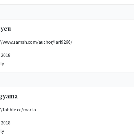
lycu
://www.zamsh.com/author/lari9266/
 2018
ly
gyama
//fabble.cc/marta
 2018
ly