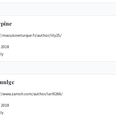
cpine
//macuisineturque.fr/author/lily25/
 2018
ly
unlgc
://www.zamsh.com/author/lari9266/
 2018
ly