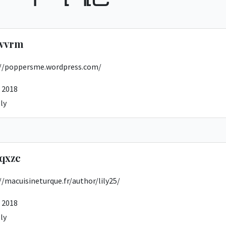
rvvrm
://poppersme.wordpress.com/
 2018
ly
qxzc
//macuisineturque.fr/author/lily25/
 2018
ly