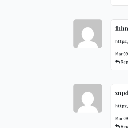
fhhm
https:
Mar 09
Rep
znpd
https
Mar 09
Rep