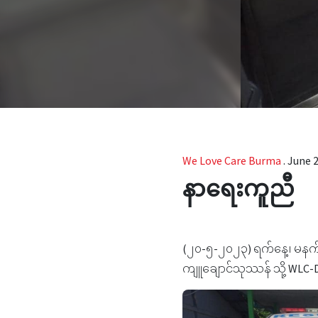
We Love Care Burma
.
June 2
နာရေးကူညီ
(၂၀-၅-၂၀၂၃) ရက်နေ့၊ ‌မနက်(
ကျူချောင်သုဿန် သို့ WLC-D