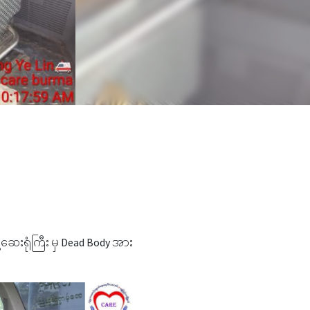
ဆေးရုံကြီး မှ Dead Body အား