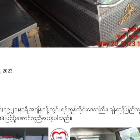
, 2023
၀၉:၂၀)နာရီ အချိန်ခန့်တွင်၊ ရန်ကုန်တိုင်းဒေသကြီး၊‌ ရန်ကုန်ပြည်သူ့
B ဖြင့်ပို့ဆောင်ကူညီပေးခဲ့ပါသည်။