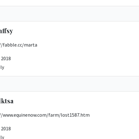
ffsy
//fabble.cc/marta
 2018
ly
ktsa
://www.equinenow.com/farm/lost1587.htm
 2018
ly