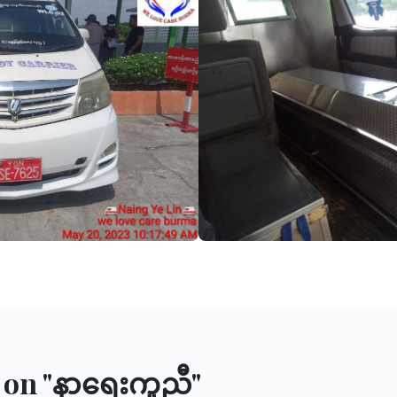
on "
နာရေးကူညီ
"