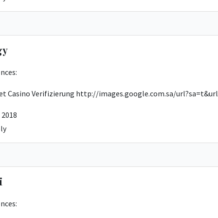
gy
nces:
et Casino Verifizierung
http://images.google.com.sa/url?sa=t&url
 2018
ly
i
nces: