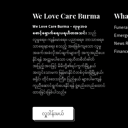
We Love Care Burma
Wha
We Love Care Burma – လူမှုဘဝ
Funeral
စောင့်ရှောက်ရေးပရဟိတအသင်း
သည်
Emerge
လူမှုရေး၊ ကျန်းမာရေး၊ ပညာရေး၊ ဘာသာရေး၊
News R
သာရေးနာရေး စသည့် အခြေခံကျသော လူမှု
Financ
အခက်အခဲလိုအပ်ချက်များကို အကူအညီပေး
နိုင်ရန် အတ္တမပါသော ပရဟိတစိတ်ဓါတ်
အပြည့်အဝဖြင့် မိမိတို့၏ရပ်ကွက်မြို့နယ်
အတွင်းသာမက မြန်မာနိုင်ငံတစ်ဝှမ်းရှိမြို့နယ်၊
ခရိုင်၊ တိုင်းဒေသကြီး၊ ပြည်နယ် များပါမကျန်
ကူညီဆောင်ရွက်ပေးနိုင်ရန် ဖွဲ့စည်းတည်ထောင်
ထားခြင်းဖြစ်ပါသည်။
လှူဒါန်းမယ်