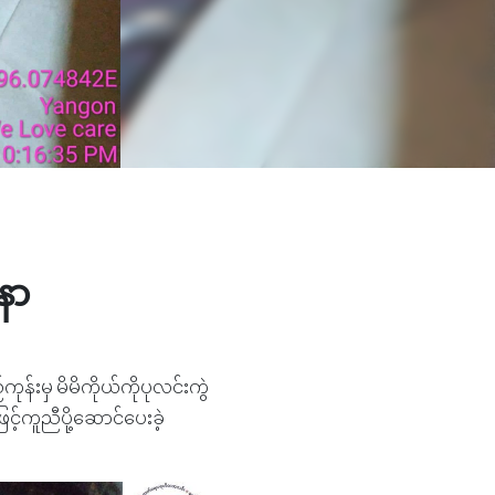
နာ
်းမှ မိမိကိုယ်ကိုပုလင်းကွဲ
့်ကူညီပို့ဆောင်ပေးခဲ့