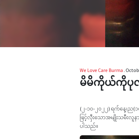
We Love Care Burma
.
Octobe
မိမိကိုယ်ကိုပ
(၂-၁၀-၂၀၂၂) ရက်နေ့၊ည(၁၀:၁၂
ဖြင့်လှီးသောအမျိုးသမီးလူနာ
ပါသည်။