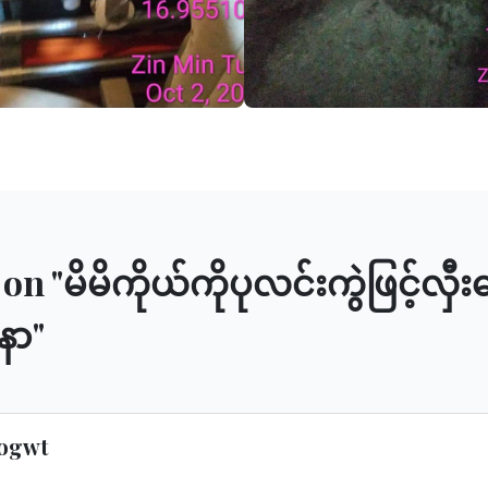
on "
မိမိကိုယ်ကိုပုလင်းကွဲဖြင့်လှ
နာ
"
ogwt