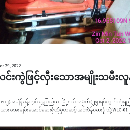
r 29, 2022
ုလင်းကွဲဖြင့်လှီးသောအမျိုးသမီးလူ
)အချိန်ခန့်တွင် ရွှေပြည်သာမြို့နယ် အမှတ်(၂၅)ရပ်ကွက် ဘုံရှည်ကုန
အား အေးချမ်းအောင်ဆေးရုံထိုမှတဆင့် အင်းစိန်ဆေးရုံ သို့ WLC-01 ဖြင