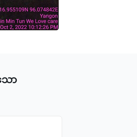
ီးသော