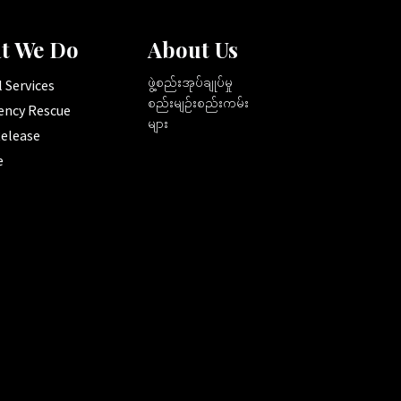
t We Do
About Us
ဖွဲ့စည်းအုပ်ချုပ်မှု
 Services
စည်းမျဉ်းစည်းကမ်း
ncy Rescue
များ
elease
e