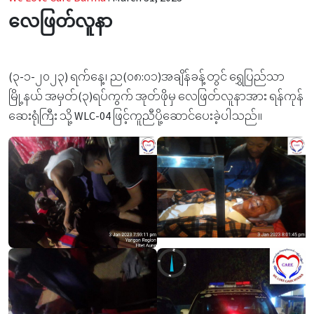
လေဖြတ်လူနာ
(၃-၁-၂၀၂၃) ရက်နေ့၊ ည(၀၈:၀၁)အချိန်ခန့်တွင် ရွှေပြည်သာ
မြို့နယ် အမှတ်(၃)ရပ်ကွက် အုတ်ဖိုမှ လေဖြတ်လူနာအား ရန်ကုန်
ဆေးရုံကြီး သို့ WLC-04 ဖြင့်ကူညီပို့ဆောင်ပေးခဲ့ပါသည်။