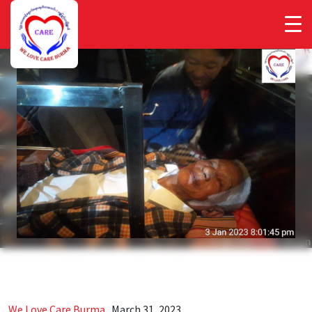
We Love Care Burma
.
March 31, 2023