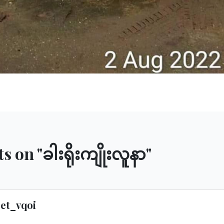
s on "
ခါးရိုးကျိုးလူနာ
"
bet_vqoi