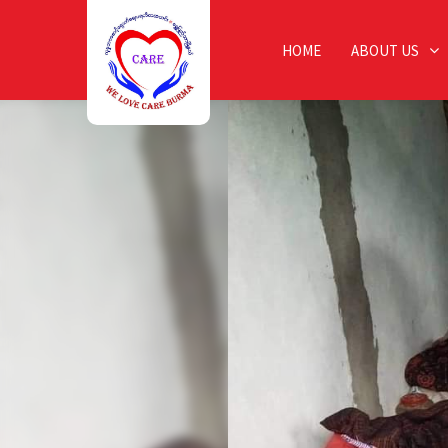
HOME
ABOUT US