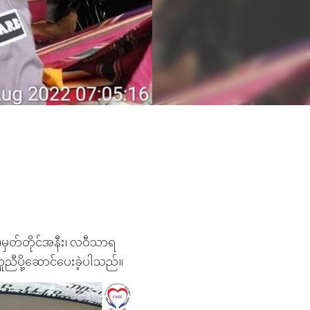
1)မှတ်တိုင်အနီး၊ လဝီသာရ
ကူညီပို့ဆောင်ပေးခဲ့ပါသည်။