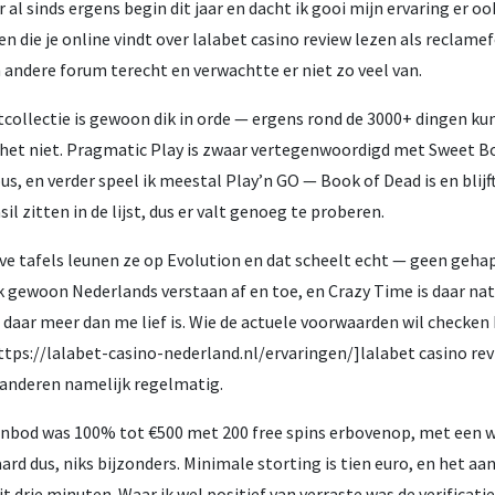
er al sinds ergens begin dit jaar en dacht ik gooi mijn ervaring er o
en die je online vindt over lalabet casino review lezen als reclam
 andere forum terecht en verwachtte er niet zo veel van.
tcollectie is gewoon dik in orde — ergens rond de 3000+ dingen kun
 het niet. Pragmatic Play is zwaar vertegenwoordigd met Sweet B
s, en verder speel ik meestal Play’n GO — Book of Dead is en blijf
sil zitten in de lijst, dus er valt genoeg te proberen.
ive tafels leunen ze op Evolution en dat scheelt echt — geen gehape
k gewoon Nederlands verstaan af en toe, en Crazy Time is daar natu
s daar meer dan me lief is. Wie de actuele voorwaarden wil checken
ttps://lalabet-casino-nederland.nl/ervaringen/]lalabet casino revi
randeren namelijk regelmatig.
nbod was 100% tot €500 met 200 free spins erbovenop, met een 
ard dus, niks bijzonders. Minimale storting is tien euro, en het a
t drie minuten. Waar ik wel positief van verraste was de verificatie