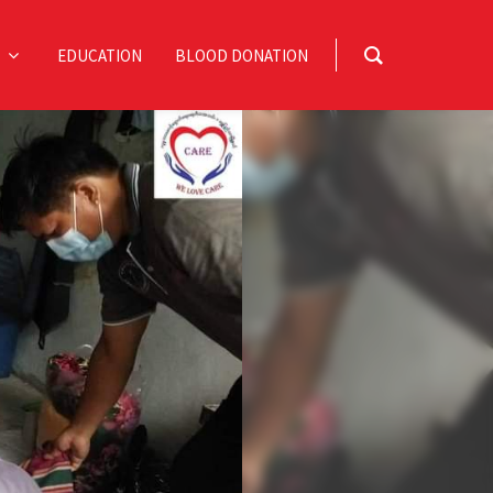
EDUCATION
BLOOD DONATION