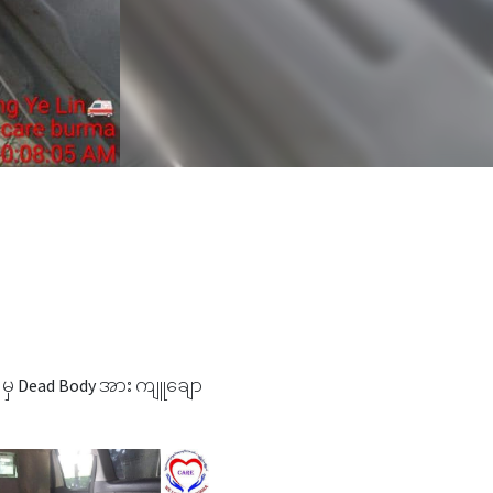
ံ မှ Dead Body အား ကျူချော