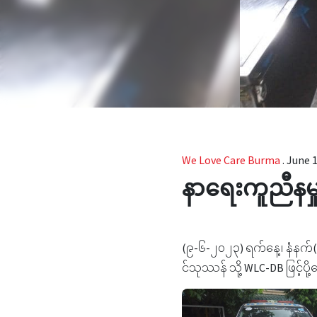
We Love Care Burma
.
June 1
နာရေးကူညီနမှ
(၉-၆-၂၀၂၃) ရက်နေ့၊ ‌နံနက်(
င်သုဿန် သို့ WLC-DB ဖြင့်ပ