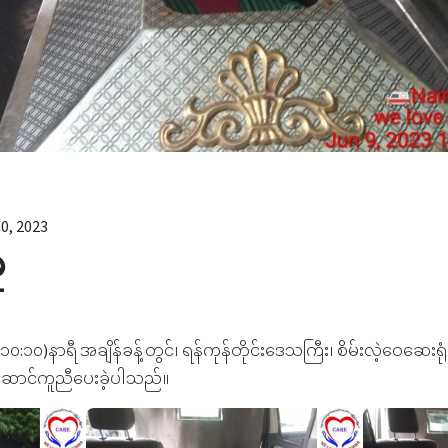
0, 2023
ု
၁၀:၁၀)နာရီ အချိန်ခန့်တွင်၊ ရန်ကုန်တိုင်းဒေသကြီး၊ စိမ်းလဲ့ဝေဆေးရု
ို့ဆောင်ကူညီပေးခဲ့ပါသည်။