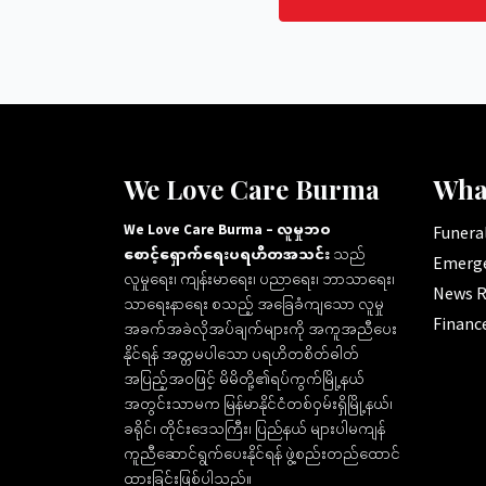
We Love Care Burma
Wha
We Love Care Burma – လူမှုဘဝ
Funeral
စောင့်ရှောက်ရေးပရဟိတအသင်း
သည်
Emerge
လူမှုရေး၊ ကျန်းမာရေး၊ ပညာရေး၊ ဘာသာရေး၊
News R
သာရေးနာရေး စသည့် အခြေခံကျသော လူမှု
Financ
အခက်အခဲလိုအပ်ချက်များကို အကူအညီပေး
နိုင်ရန် အတ္တမပါသော ပရဟိတစိတ်ဓါတ်
အပြည့်အဝဖြင့် မိမိတို့၏ရပ်ကွက်မြို့နယ်
အတွင်းသာမက မြန်မာနိုင်ငံတစ်ဝှမ်းရှိမြို့နယ်၊
ခရိုင်၊ တိုင်းဒေသကြီး၊ ပြည်နယ် များပါမကျန်
ကူညီဆောင်ရွက်ပေးနိုင်ရန် ဖွဲ့စည်းတည်ထောင်
ထားခြင်းဖြစ်ပါသည်။