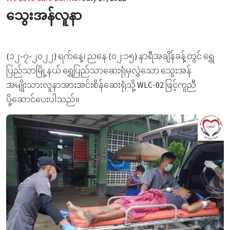
သွေးအန်လူနာ
(၁၂-၇-၂၀၂၂) ရက်နေ့၊ ညနေ (၀၂:၁၅) နာရီအချိန်ခန့်တွင် ရွှေ
ပြည်သာမြို့နယ် ရွှေပြည်သာဆေးရုံမှလွှဲသော သွေးအန်
အမျိုးသားလူနာအားအင်းစိန်ဆေးရုံသို့ WLC-02 ဖြင့်ကူညီ
ပို့ဆောင်ပေးပါသည်။