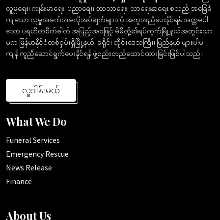
လူမှုရေး၊ ကျန်းမာရေး၊ ပညာရေး၊ ဘာသာရေး၊ သာရေးနာရေး စသည့် အခြေခံ
ကျသော လူမှုအခက်အခဲလိုအပ်ချက်များကို အကူအညီပေးနိုင်ရန် အတ္တမပါ
သော ပရဟိတစိတ်ဓါတ် အပြည့်အဝဖြင့် မိမိတို့၏ရပ်ကွက်မြို့နယ်အတွင်းသာ
မက မြန်မာနိုင်ငံတစ်ဝှမ်းရှိမြို့နယ်၊ ခရိုင်၊ တိုင်းဒေသကြီး၊ ပြည်နယ် များပါမ
ကျန် ကူညီဆောင်ရွက်ပေးနိုင်ရန် ဖွဲ့စည်းတည်ထောင်ထားခြင်းဖြစ်ပါသည်။
လှူဒါန်းမယ်
What We Do
Funeral Services
Emergency Rescue
News Release
Finance
About Us