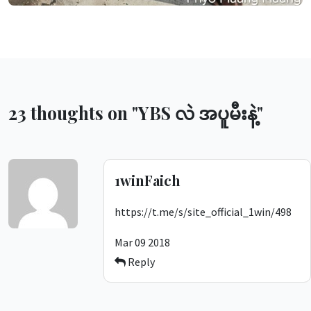
23 thoughts on "
YBS လဲ အပူမီးနဲ့
"
1winFaich
https://t.me/s/site_official_1win/498
Mar 09 2018
Reply