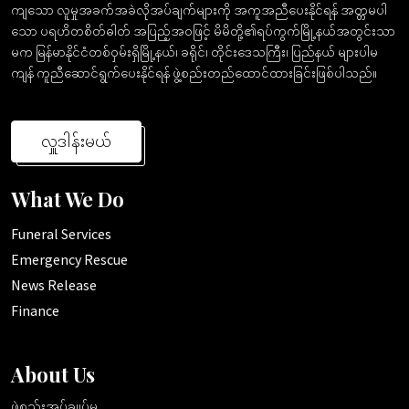
ကျသော လူမှုအခက်အခဲလိုအပ်ချက်များကို အကူအညီပေးနိုင်ရန် အတ္တမပါ
သော ပရဟိတစိတ်ဓါတ် အပြည့်အဝဖြင့် မိမိတို့၏ရပ်ကွက်မြို့နယ်အတွင်းသာ
မက မြန်မာနိုင်ငံတစ်ဝှမ်းရှိမြို့နယ်၊ ခရိုင်၊ တိုင်းဒေသကြီး၊ ပြည်နယ် များပါမ
ကျန် ကူညီဆောင်ရွက်ပေးနိုင်ရန် ဖွဲ့စည်းတည်ထောင်ထားခြင်းဖြစ်ပါသည်။
လှူဒါန်းမယ်
What We Do
Funeral Services
Emergency Rescue
News Release
Finance
About Us
ဖွဲ့စည်းအုပ်ချုပ်မှု