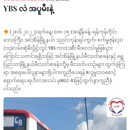
YBS လဲ အပူမီးနဲ့
(၂၈.၆.၂၀၂၂) ရက်နေ့၊ (၀၈: ၁၅ )အချိန်ခန့်၊ ရန်ကုန်တိုင်း
ဒေသကြီး၊ အင်းစိန်မြို့နယ်၊ ဒညင်းကုန်းရပ်ကွက်၊ စက်မှုဇုန်(၃) ၊
(၁၄)လမ်းဆုံမီးပွိုင့်တွင် YBS ကား(၁)စီး မီးလောင်မှုဖြစ်ပွား
ကြောင်း သတင်းရရှိသဖြင့် အင်းစိန်မြို့နယ်မီးသတ်စခန်းနှင့် ရွှေ
ပြည်သာမြို့နယ်မီးသတ်စခန်းတို့မှ မီးသတ်ယာဉ်များ ထွက်ခဲ့ကြ
ရာ အရေးပေါ်လူနာများရှိပါကကူညီပေးရန် #လူမှုဘဝစောင့်
ရှောက်ရေးပရဟိတအသင်း မှWLC-01ဖြင့်ထွက်ခွာကူညီခဲ့
ပါသည်။